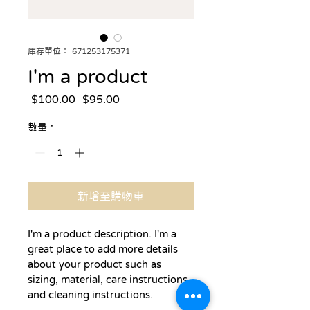
庫存單位： 671253175371
I'm a product
一
促
 $100.00 
$95.00
般
銷
價
價
數量
*
格
格
新增至購物車
I'm a product description. I'm a 
great place to add more details 
about your product such as 
sizing, material, care instructions 
and cleaning instructions.