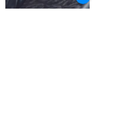
細節圖
photo from: 
https://nordicarktw.com/
我們用眼睛聽著故事，用腳寫著回憶。
在幼稚靈魂掩護下，放手擁抱老興趣。   