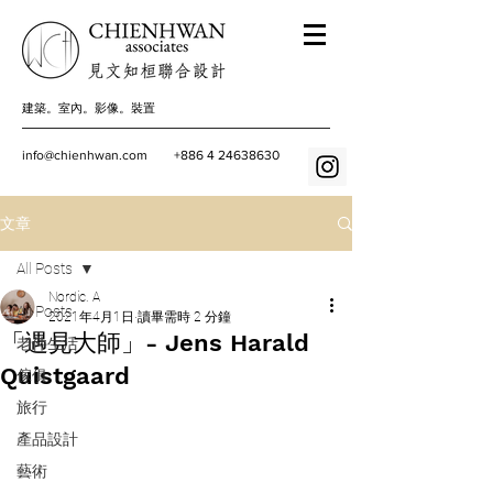
建築。室內。影像。裝置
info@chienhwan.com
+886 4 24638630
文章
All Posts
Nordic. A
All Posts
2021年4月1日
讀畢需時 2 分鐘
「遇見大師」- Jens Harald
老件生活
Quistgaard
傢俱
旅行
產品設計
藝術