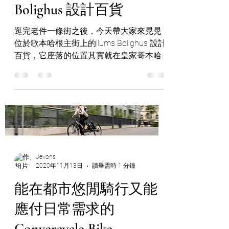
Bolighus 設計百貨
逛完老件一條街之後，今天帶大家來晃晃
位於歌本哈根主街上的llums Bolighus 設計
百貨，它座落的位置其實就在皇家哥本哈
根瓷器的旁邊，大片的落地櫥窗，只要經
過都能被他吸引著目光，一腳踏入Illums
Bolighus...
Jevons
2020年11月13日
讀畢需時 1 分鐘
能在都市悠閒騎行又能
應付日常需求的