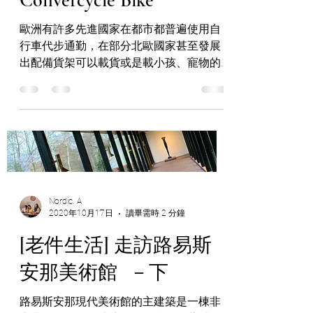
Convercycle Bike
歐洲有許多先進國家在都市都普遍使用自
行車代步通勤，在部分北歐國家甚至發展
出配備貨架可以載貨或是載小孩、寵物的
自行車，今天要介紹的就是來自德國
Convercycle公司推出的二合一自行車，為
個人運輸提供新的選擇，使單車出行更加
實用，在使用上也更節省空間和靈活。他
們認為，應該將...
Nordic. A
2020年10月17日
讀畢需時 2 分鐘
[老件生活] 走訪路易斯
安那美術館 －下
路易斯安那現代美術館的主建築是一棟非