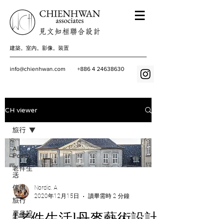
建築。室內。影像。裝置
info@chienhwan.com
+886 4 24638630
CH viewer
旅行
All
Posts
老件生
活
Nordic. A
傢俱
2020年12月15日
讀畢需時 2 分鐘
旅行
產品設
[老件生活]丹麥藝術設計