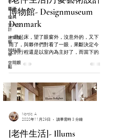
計
藝術
博物館- Designmuseum
燈具
Denmark
室內設
計
一早起床，望了眼窗外，沒意外的，又下
建築觀
察
雨了，與夥伴們對看了一眼，果斷決定今
材料美
天的行程還是以室內為主好了，而當下的
學
第一個念頭就是丹麥藝術設計博物館，每
空間觀
次去到哥本哈根，這裡都是我必去的點之
點
一，非常的觀光客，但是卻能將你心裡思
思念念的家具們一網打盡，盡收眼底。
Photo by...
Nordic. A
2020年11月29日
讀畢需時 3 分鐘
[老件生活]- Illums