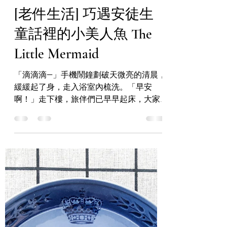
Nordic. A
2020年9月26日
讀畢需時 2 分鐘
[老件生活] 巧遇安徒生
童話裡的小美人魚 The
Little Mermaid
「滴滴滴—」手機鬧鐘劃破天微亮的清晨，
緩緩起了身，走入浴室內梳洗。「早安
啊！」走下樓，旅伴們已早早起床，大家
窩在暖爐邊喝著咖啡，享受著這寧靜的早
上，窗外的細雨，打壞了原本的行程，打
開地圖，馬上決定到附近公園走走，順變
來巧遇童話故事裡的小美人魚。...