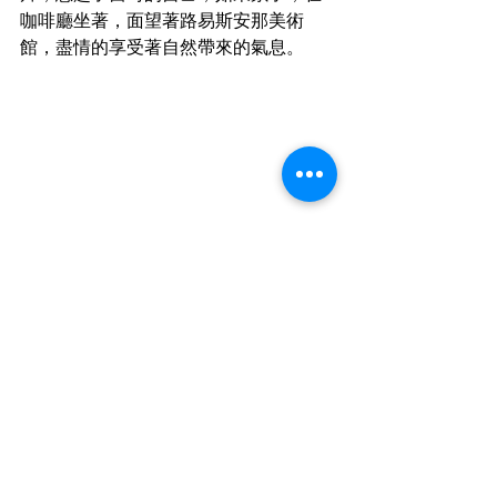
咖啡廳坐著，面望著路易斯安那美術
館，盡情的享受著自然帶來的氣息。
下回讓我帶大家一起走進美術館裡看看
美麗的藏品吧～
我們用眼睛聽著故事，用腳寫著回憶。
在幼稚靈魂掩護下，放手擁抱老興趣。   