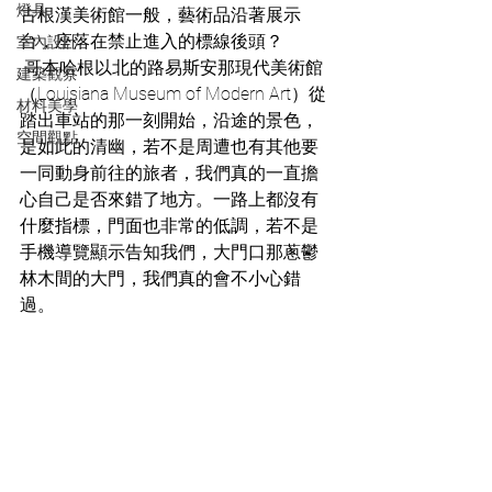
燈具
古根漢美術館一般，藝術品沿著展示
台，座落在禁止進入的標線後頭？
室內設計
 哥本哈根以北的路易斯安那現代美術館
建築觀察
（Louisiana Museum of Modern Art）從
材料美學
踏出車站的那一刻開始，沿途的景色，
空間觀點
是如此的清幽，若不是周遭也有其他要
一同動身前往的旅者，我們真的一直擔
心自己是否來錯了地方。一路上都沒有
什麼指標，門面也非常的低調，若不是
手機導覽顯示告知我們，大門口那蔥鬱
林木間的大門，我們真的會不小心錯
過。