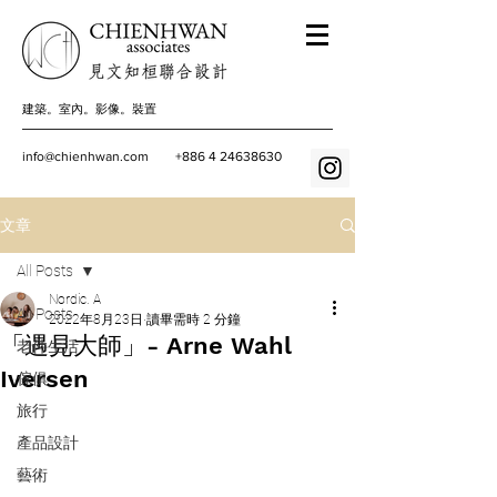
建築。室內。影像。裝置
info@chienhwan.com
+886 4 24638630
文章
All Posts
Nordic. A
All Posts
2022年8月23日
讀畢需時 2 分鐘
「遇見大師」- Arne Wahl
老件生活
Iversen
傢俱
旅行
產品設計
藝術