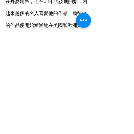
在丹麥銷售，但在60年代後期開始，因
越來越多的名人喜愛他的作品，爾後他
的作品便開始漸漸地在美國和歐洲其他
國家開始逐漸受到流行及歡迎。
Arne Wahl Iversen 一直持續設計創作活
躍直到了 80 年代中期，才開始慢慢蛻
下，並於 2016 年 11 月 18 日去世。
Arne Wahl Iversen的理念一直是以“人”作
為設計啟發，他希望他的家具是能使人
在生活中更加優雅，更加簡單。其實回
頭看看，丹麥的家具設計，到今日還依